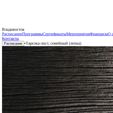
Владивосток
Расписание
Программы
Сертификаты
Мероприятия
Франшиза
О 
Контакты
•
Тарелка-лист, семейный (лепка)
Расписание