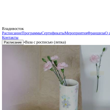
Владивосток
Расписание
Программы
Сертификаты
Мероприятия
Франшиза
О 
Контакты
•
Ваза с росписью (лепка)
Расписание