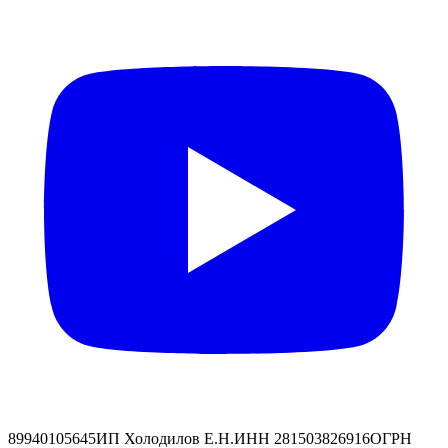
89940105645
ИП Холодилов Е.Н.
ИНН 281503826916
ОГРН