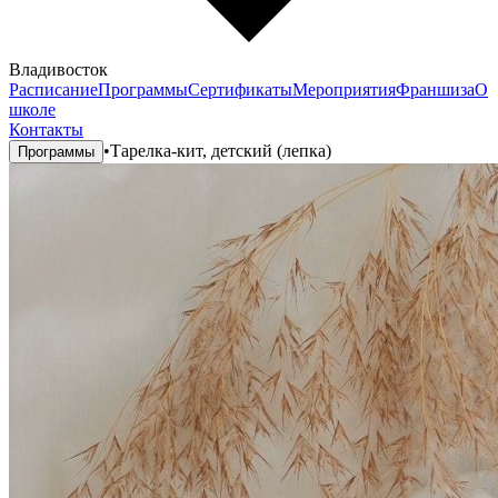
Владивосток
Расписание
Программы
Сертификаты
Мероприятия
Франшиза
О
школе
Контакты
•
Тарелка-кит, детский (лепка)
Программы